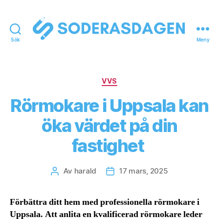
Sök
Meny
soderasdagen.se
Kategorier
VVS
Rörmokare i Uppsala kan
öka värdet på din
fastighet
Av
harald
17 mars, 2025
Inläggsförfattare
Inläggsdatum
Förbättra ditt hem med professionella rörmokare i
Uppsala. Att anlita en kvalificerad rörmokare leder