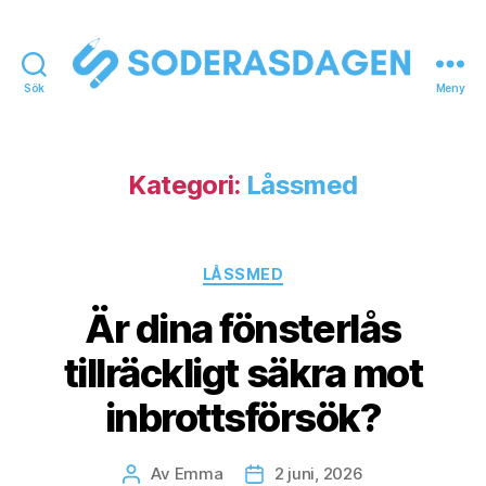
Sök
Meny
soderasdagen.se
Kategori:
Låssmed
Kategorier
LÅSSMED
Är dina fönsterlås
tillräckligt säkra mot
inbrottsförsök?
Av
Emma
2 juni, 2026
Inläggsförfattare
Inläggsdatum