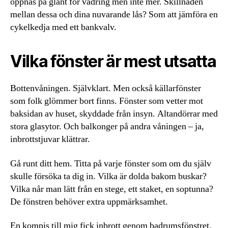
öppnas på glänt för vädring men inte mer. Skillnaden
mellan dessa och dina nuvarande lås? Som att jämföra en
cykelkedja med ett bankvalv.
Vilka fönster är mest utsatta
Bottenvåningen. Självklart. Men också källarfönster
som folk glömmer bort finns. Fönster som vetter mot
baksidan av huset, skyddade från insyn. Altandörrar med
stora glasytor. Och balkonger på andra våningen – ja,
inbrottstjuvar klättrar.
Gå runt ditt hem. Titta på varje fönster som om du själv
skulle försöka ta dig in. Vilka är dolda bakom buskar?
Vilka når man lätt från en stege, ett staket, en soptunna?
De fönstren behöver extra uppmärksamhet.
En kompis till mig fick inbrott genom badrumsfönstret.