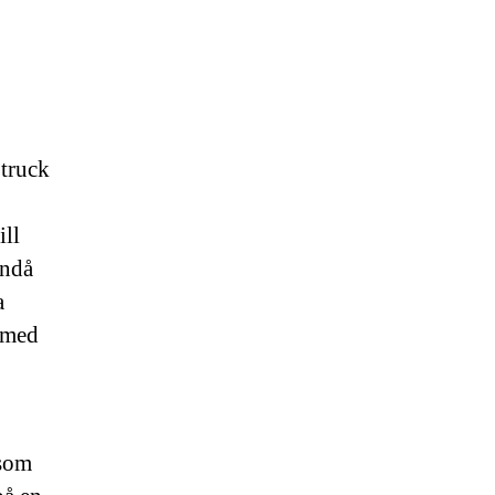
 truck
ill
ändå
a
r med
 som