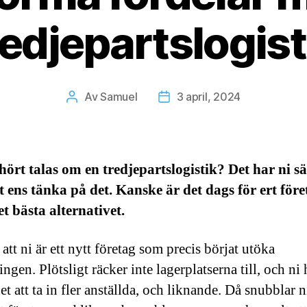
redjepartslogist
Av
Samuel
3 april, 2024
Inläggsförfattare
Inläggsdatum
hört talas om en tredjepartslogistik? Det har ni s
t
ens tänka på det. Kanske är det dags för ert före
et bästa alternativet.
att ni är ett nytt företag som precis börjat utöka
ingen. Plötsligt räcker inte lagerplatserna till, och ni 
t att ta in fler anställda, och liknande. Då snubblar n