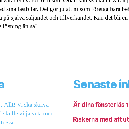
örvarar era varor, och som sedan kan skicka ut varan 
d sina lastbilar. Det gör ju att ni som företag bara b
 på själva säljandet och tillverkandet. Kan det bli en
e lösning än så?
a
Senaste i
Allt! Vi ska skriva
Är dina fönsterlås t
 skulle vilja veta mer
Riskerna med att u
tresse.