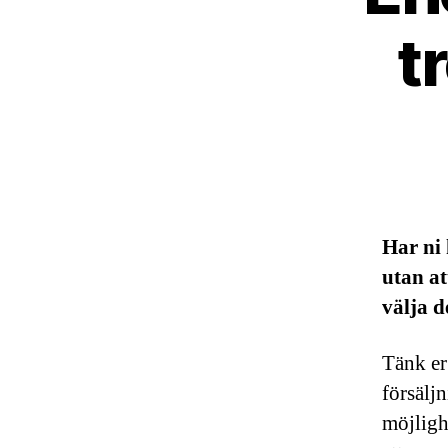
t
Har ni 
utan at
välja d
Tänk er 
försäljn
möjlighe