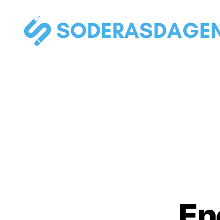
soderasdagen.se
En