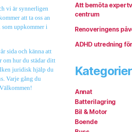
Att bemöta expertvi
och vi är synnerligen
centrum
 kommer att ta oss an
mål som uppkommer i
Renoveringens påv
ADHD utredning för
vår sida och känna att
r om hur du städar ditt
Kategorier
lken juridisk hjälp du
us. Varje gång du
g. Välkommen!
Annat
Batterilagring
Bil & Motor
Boende
Buss