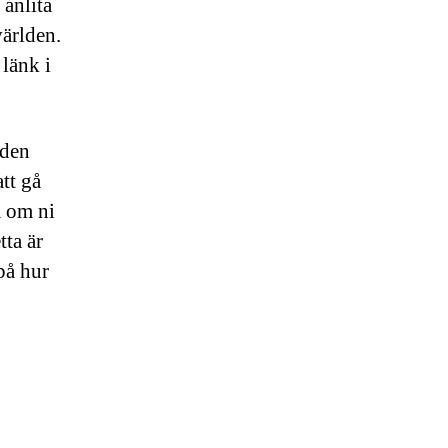
 anlita
världen.
 länk i
 den
tt gå
a om ni
tta är
på hur