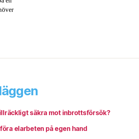
på en
ehöver
nläggen
illräckligt säkra mot inbrottsförsök?
tföra elarbeten på egen hand