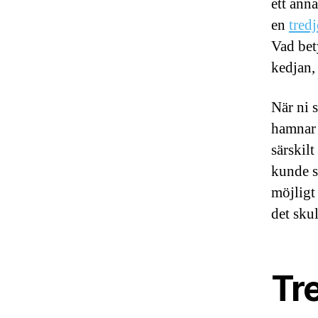
ett ann
en
tredj
Vad bety
kedjan,
När ni s
hamnar 
särskil
kunde s
möjligt
det skul
Tre