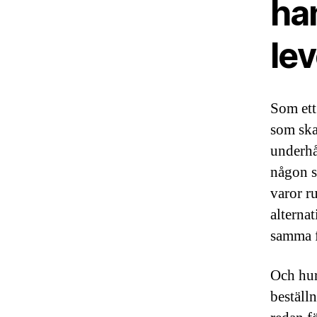
ha
le
Som ett
som ska
underhå
någon s
varor r
alternat
samma f
Och hur
beställn