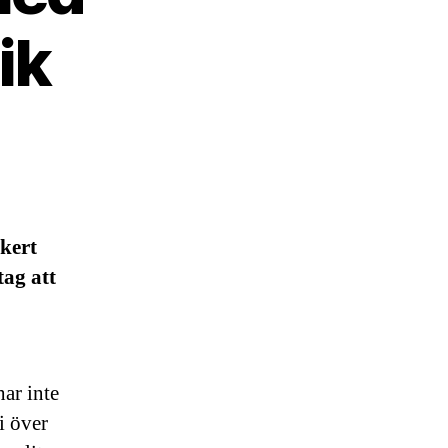
ik
äkert
tag att
har inte
i över