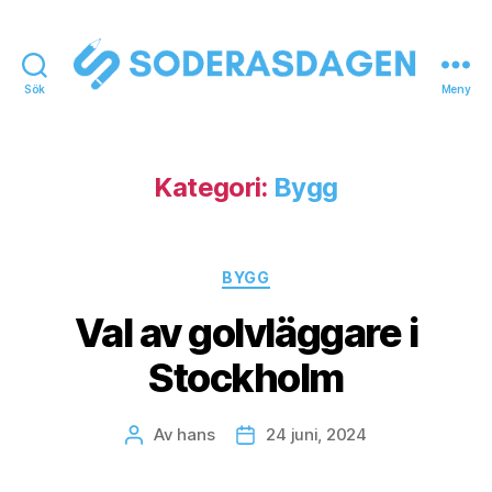
Sök
Meny
soderasdagen.se
Kategori:
Bygg
Kategorier
BYGG
Val av golvläggare i
Stockholm
Av
hans
24 juni, 2024
Inläggsförfattare
Inläggsdatum