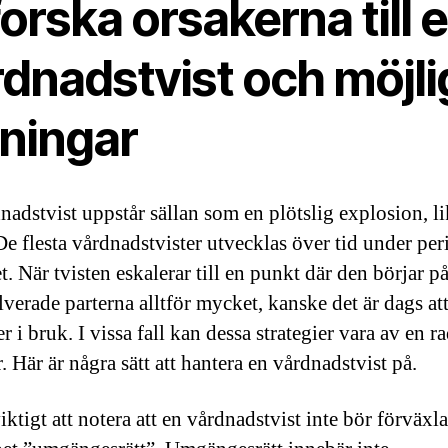
orska orsakerna till 
rdnadstvist och möjli
sningar
nadstvist uppstår sällan som en plötslig explosion, li
e flesta vårdnadstvister utvecklas över tid under per
t. När tvisten eskalerar till en punkt där den börjar p
lverade parterna alltför mycket, kanske det är dags att
er i bruk. I vissa fall kan dessa strategier vara av en r
. Här är några sätt att hantera en vårdnadstvist på.
iktigt att notera att en vårdnadstvist inte bör förväx