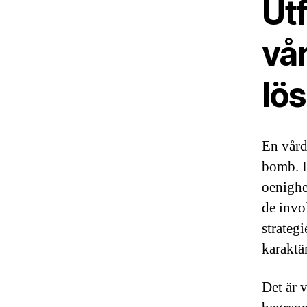
Utf
vå
lö
En vård
bomb. D
oenighe
de invo
strategi
karaktär
Det är v