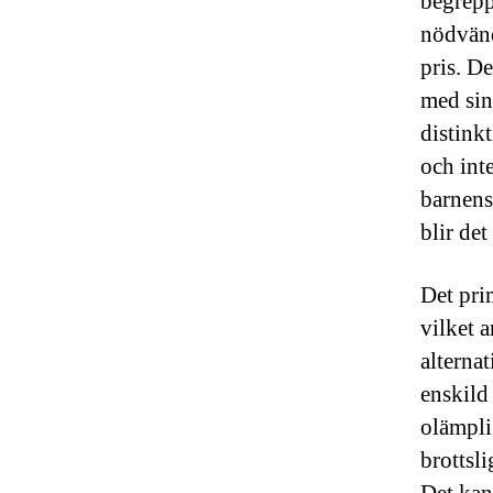
begrepp
nödvändi
pris. De
med sin
distink
och int
barnens
blir de
Det pri
vilket a
alternat
enskild
olämpli
brottsl