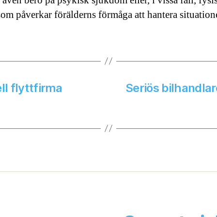
även bero på psykisk sjukdom eller, i vissa fall, fysi
som påverkar förälderns förmåga att hantera situation
l flyttfirma
Seriös bilhandlar