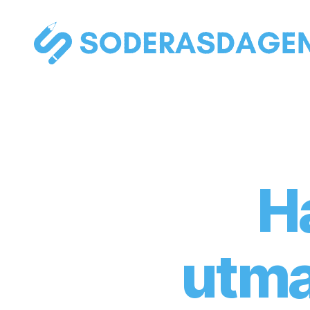
soderasdagen.se
H
utma