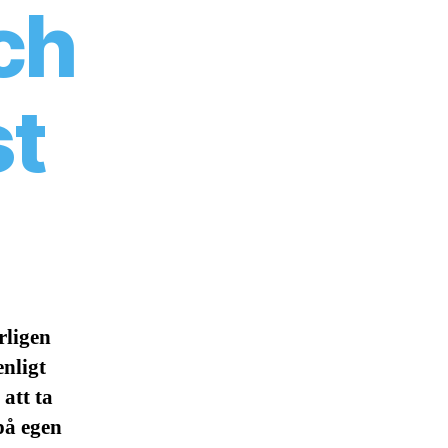
ch
st
rligen
enligt
att ta
på egen