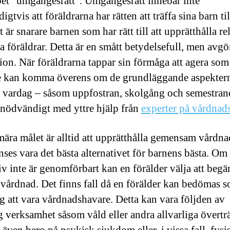
et ”umgängesrätt”. Umgängesrätt innebär inte
gtvis att föräldrarna har rätten att träffa sina barn til
t är snarare barnen som har rätt till att upprätthålla re
a föräldrar. Detta är en smått betydelsefull, men avgö
tion. När föräldrarna tappar sin förmåga att agera so
e kan komma överens om de grundläggande aspekter
 vardag – såsom uppfostran, skolgång och semestran
t nödvändigt med yttre hjälp från
experter på vårdnads
mära målet är alltid att upprätthålla gemensam vårdna
nses vara det bästa alternativet för barnens bästa. Om
iv inte är genomförbart kan en förälder välja att begä
 vårdnad. Det finns fall då en förälder kan bedömas 
g att vara vårdnadshavare. Detta kan vara följden av
ig verksamhet såsom våld eller andra allvarliga överträ