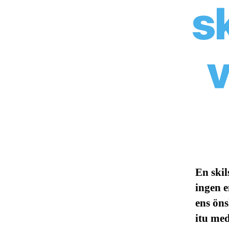
s
v
En skil
ingen e
ens öns
itu med