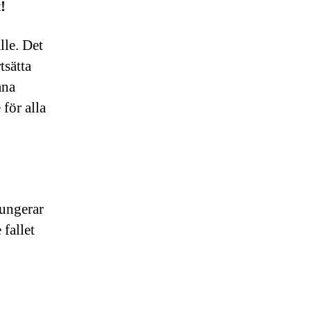
!
lle. Det
tsätta
ana
 för alla
fungerar
 fallet