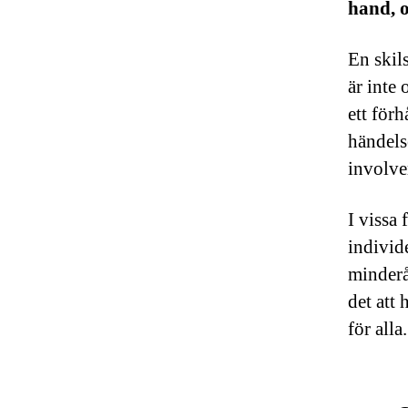
hand, o
En skil
är inte 
ett för
händelse
involve
I vissa 
individe
minderå
det att 
för alla.