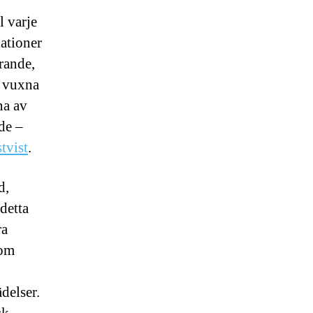
l varje
lationer
rande,
m vuxna
na av
de –
tvist
.
d,
 detta
ra
som
delser.