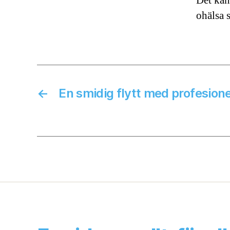
Det kan 
ohälsa 
←
En smidig flytt med profesionel