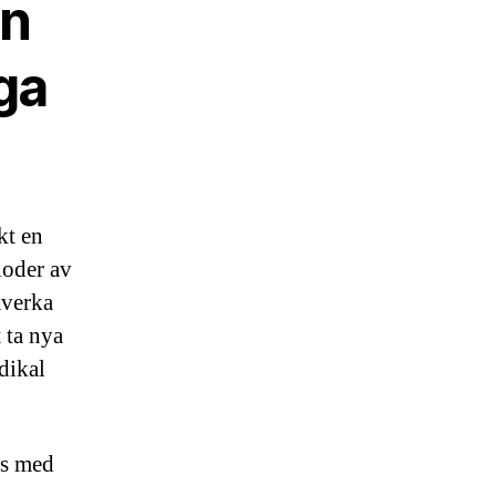
en
ga
kt en
ioder av
åverka
 ta nya
adikal
las med