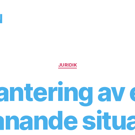
Kategorier
JURIDIK
antering av 
nande situa