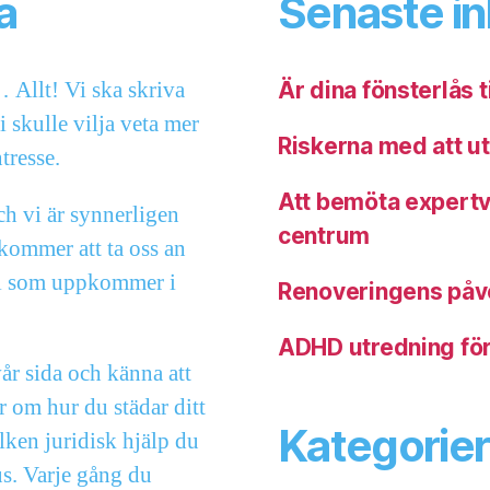
a
Senaste i
Allt! Vi ska skriva
Är dina fönsterlås t
 skulle vilja veta mer
Riskerna med att u
tresse.
Att bemöta expertvi
och vi är synnerligen
centrum
 kommer att ta oss an
mål som uppkommer i
Renoveringens påv
ADHD utredning för
vår sida och känna att
r om hur du städar ditt
Kategorier
lken juridisk hjälp du
us. Varje gång du